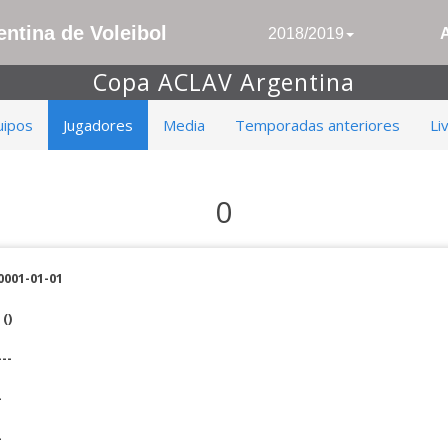
ntina de Voleibol
2018/2019
Copa ACLAV Argentina
uipos
Jugadores
Media
Temporadas anteriores
Li
0
0001-01-01
()
---
-
-