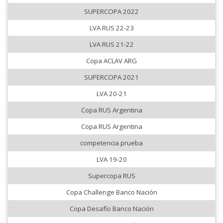
SUPERCOPA 2022
LVA RUS 22-23
LVA RUS 21-22
Copa ACLAV ARG
SUPERCOPA 2021
LVA 20-21
Copa RUS Argentina
Copa RUS Argentina
competencia prueba
LVA 19-20
Supercopa RUS
Copa Challenge Banco Nación
Copa Desafío Banco Nación