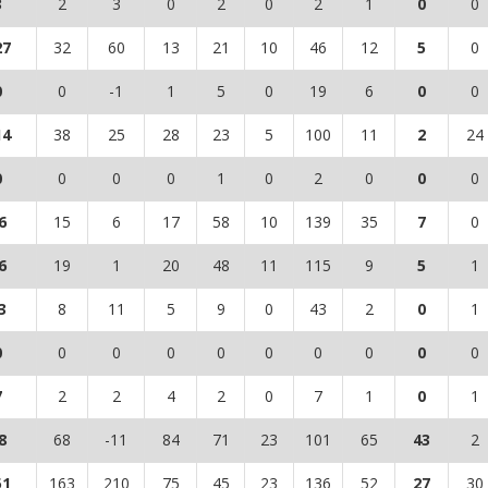
3
2
3
0
2
0
2
1
0
0
27
32
60
13
21
10
46
12
5
0
0
0
-1
1
5
0
19
6
0
0
14
38
25
28
23
5
100
11
2
24
0
0
0
0
1
0
2
0
0
0
6
15
6
17
58
10
139
35
7
0
6
19
1
20
48
11
115
9
5
1
3
8
11
5
9
0
43
2
0
1
0
0
0
0
0
0
0
0
0
0
7
2
2
4
2
0
7
1
0
1
8
68
-11
84
71
23
101
65
43
2
51
163
210
75
45
23
136
52
27
30