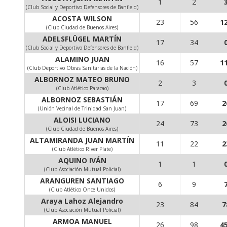
1
2
(Club Social y Deportivo Defensores de Banfield)
ACOSTA WILSON
23
56
1
(Club Ciudad de Buenos Aires)
ADELSFLÜGEL MARTÍN
17
34
(Club Social y Deportivo Defensores de Banfield)
ALAMINO JUAN
16
57
1
(Club Deportivo Obras Sanitarias de la Nación)
ALBORNOZ MATEO BRUNO
2
3
(Club Atlético Paracao)
ALBORNOZ SEBASTIÁN
17
69
2
(Unión Vecinal de Trinidad San Juan)
ALOISI LUCIANO
24
73
2
(Club Ciudad de Buenos Aires)
ALTAMIRANDA JUAN MARTÍN
11
22
2
(Club Atlético River Plate)
AQUINO IVÁN
1
1
(Club Asociación Mutual Policial)
ARANGUREN SANTIAGO
6
9
(Club Atlético Once Unidos)
Araya Lahoz Alejandro
23
84
7
(Club Asociación Mutual Policial)
ARMOA MANUEL
26
98
4