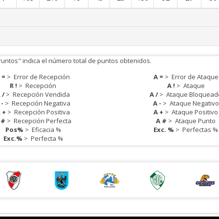
Puntos" indica el número total de puntos obtenidos.
 =
>
Error de Recepción
A =
>
Error de Ataque
R !
>
Recepción
A !
>
Ataque
 /
>
Recepción Vendida
A /
>
Ataque Bloquead
 -
>
Recepción Negativa
A -
>
Ataque Negativo
 +
>
Recepción Positiva
A +
>
Ataque Positivo
 #
>
Recepción Perfecta
A #
>
Ataque Punto
Pos%
>
Eficacia %
Exc. %
>
Perfectas %
Exc.%
>
Perfecta %