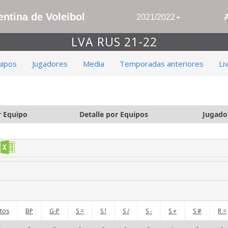
ntina de Voleibol
2021/2022
LVA RUS 21-22
uipos
Jugadores
Media
Temporadas anteriores
Li
r Equipo
Detalle por Equipos
Jugado
tos
BP
G-P
S =
S !
S /
S -
S +
S #
R =