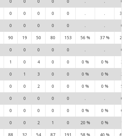
0
0
0
0
0
.
.
0
0
0
0
0
0
.
.
35
0
0
0
0
0
.
.
0
90
19
50
80
153
56 %
37 %
20
0
0
0
0
0
.
.
0
1
0
4
0
0
0 %
0 %
3
0
1
3
0
0
0 %
0 %
2
0
0
2
0
0
0 %
0 %
5
0
0
0
0
0
.
.
0
0
0
0
0
0
0 %
0 %
0
0
0
2
1
0
20 %
0 %
1
88
32
54
87
191
58 %
40 %
65