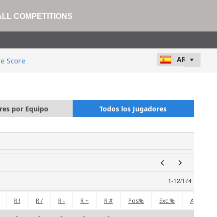
ALL COMPETITIONS
ve Score
res por Equipo
Todos los Jugadores
1
-
12
/
174
R !
R /
R -
R +
R #
Pos%
Exc.%
A =
A