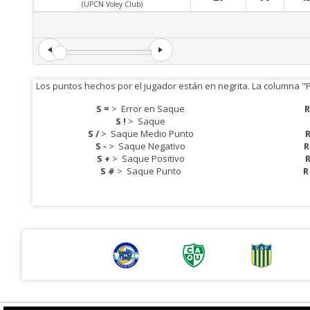
(UPCN Voley Club)
Los puntos hechos por el jugador están en negrita. La columna "
S =
>
Error en Saque
R
S !
>
Saque
S /
>
Saque Medio Punto
R
S -
>
Saque Negativo
R
S +
>
Saque Positivo
R
S #
>
Saque Punto
R