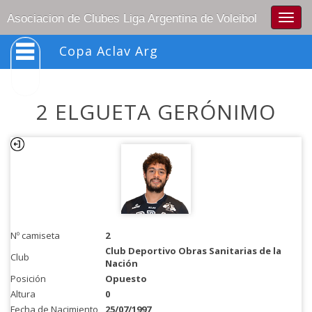
Togg
Asociacion de Clubes Liga Argentina de Voleibol
navig
Copa Aclav Arg
2 ELGUETA GERÓNIMO
Nº camiseta
2
Club Deportivo Obras Sanitarias de la
Club
Nación
Posición
Opuesto
Altura
0
Fecha de Nacimiento
25/07/1997