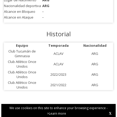
Lugar de Nacimiento
ARG
Nacionalidad deportiva
ARG
Alcance en Bloqueo
-
Alcance en Ataque
-
Historial
Equipo
Temporada
Nacionalidad
Club Tucumán de
ACLAV
ARG
Gimnasia
Club Atlético Once
ACLAV
ARG
Unidos
Club Atlético Once
2022/2023
ARG
Unidos
Club Atlético Once
2021/2022
ARG
Unidos
We use cookies on this site to enhance your browsing experience -
>Learn more
X
PRIVACY POLICY