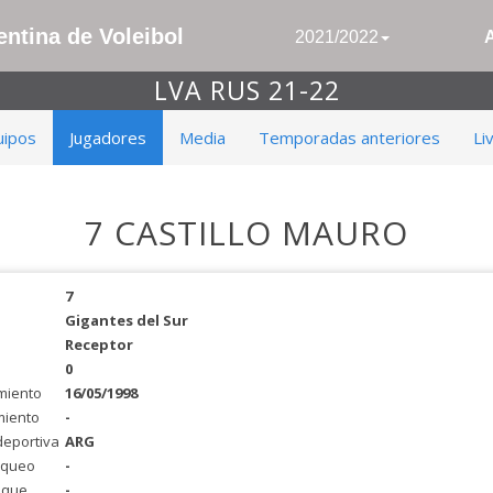
ntina de Voleibol
2021/2022
LVA RUS 21-22
uipos
Jugadores
Media
Temporadas anteriores
Li
7 CASTILLO MAURO
7
Gigantes del Sur
Receptor
0
miento
16/05/1998
miento
-
deportiva
ARG
oqueo
-
aque
-