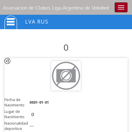
Togg
Asociacion de Clubes Liga Argentina de Voleibol
navig
LVA RUS
0
Fecha de
0001-01-01
Nacimiento
Lugar de
()
Nacimiento
Nacionalidad
---
deportiva