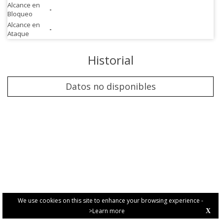
Alcance en
-
Bloqueo
Alcance en
-
Ataque
Historial
Datos no disponibles
We use cookies on this site to enhance your browsing experience -
>Learn more
X
PRIVACY POLICY