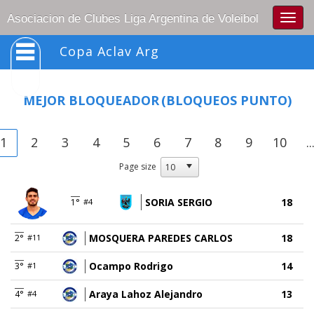
Togg
Asociacion de Clubes Liga Argentina de Voleibol
navig
Copa Aclav Arg
MEJOR BLOQUEADOR
(BLOQUEOS PUNTO)
1
2
3
4
5
6
7
8
9
10
..
Page size
SORIA SERGIO
18
1°
#4
MOSQUERA PAREDES CARLOS
18
2°
#11
Ocampo Rodrigo
14
3°
#1
Araya Lahoz Alejandro
13
4°
#4