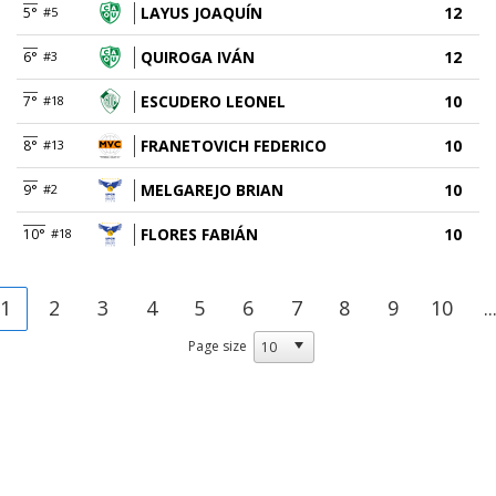
LAYUS JOAQUÍN
12
5°
#5
QUIROGA IVÁN
12
6°
#3
ESCUDERO LEONEL
10
7°
#18
FRANETOVICH FEDERICO
10
8°
#13
MELGAREJO BRIAN
10
9°
#2
FLORES FABIÁN
10
10°
#18
1
2
3
4
5
6
7
8
9
10
..
Page size