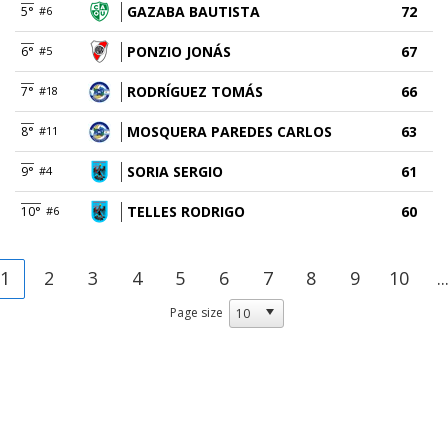
GAZABA BAUTISTA
72
5°
#6
PONZIO JONÁS
67
6°
#5
RODRÍGUEZ TOMÁS
66
7°
#18
MOSQUERA PAREDES CARLOS
63
8°
#11
SORIA SERGIO
61
9°
#4
TELLES RODRIGO
60
10°
#6
1
2
3
4
5
6
7
8
9
10
..
Page size