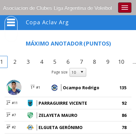
Togg
Asociacion de Clubes Liga Argentina de Voleibol
navig
Copa Aclav Arg
MÁXIMO ANOTADOR
(PUNTOS)
1
2
3
4
5
6
7
8
9
10
..
Page size
Ocampo Rodrigo
135
1°
#1
PARRAGUIRRE VICENTE
92
2°
#11
ZELAYETA MAURO
86
3°
#7
ELGUETA GERÓNIMO
78
4°
#2