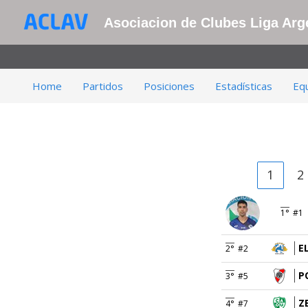
Asociacion de Clubes Liga Arge
Home
Partidos
Posiciones
Estadísticas
Eq
1
2
1°
#1
E
2°
#2
P
3°
#5
Z
4°
#7