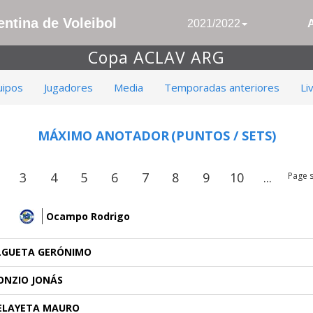
ntina de Voleibol
2021/2022
Copa ACLAV ARG
uipos
Jugadores
Media
Temporadas anteriores
Li
MÁXIMO ANOTADOR
(PUNTOS / SETS)
3
4
5
6
7
8
9
10
...
Page s
Ocampo Rodrigo
LGUETA GERÓNIMO
ONZIO JONÁS
ELAYETA MAURO