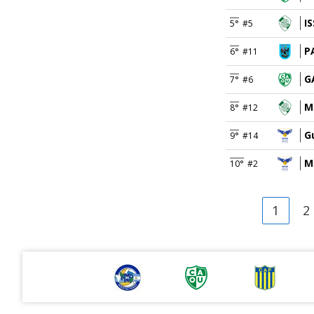
I
5°
#5
P
6°
#11
G
7°
#6
M
8°
#12
G
9°
#14
M
10°
#2
1
2