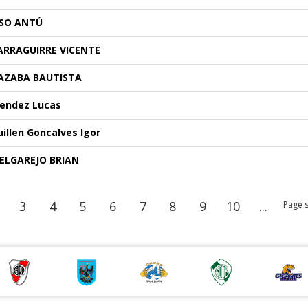
SSO ANTÚ
ARRAGUIRRE VICENTE
AZABA BAUTISTA
endez Lucas
uillen Goncalves Igor
ELGAREJO BRIAN
3
4
5
6
7
8
9
10
...
Page s