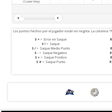
(Ciudad Voley)
Los puntos hechos por el jugador están en negrita. La columna "
S =
>
Error en Saque
R
S !
>
Saque
S /
>
Saque Medio Punto
R
S -
>
Saque Negativo
R
S +
>
Saque Positivo
R
S #
>
Saque Punto
R