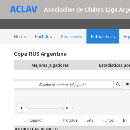
Asociacion de Clubes Liga Arge
Home
Partidos
Posiciones
Estadísticas
Eq
Copa RUS Argentina
Mejores Jugadores
Estadísticas po
Jugador
Partidos
Sets
Puntos
BP
ADORNELAS RENATO