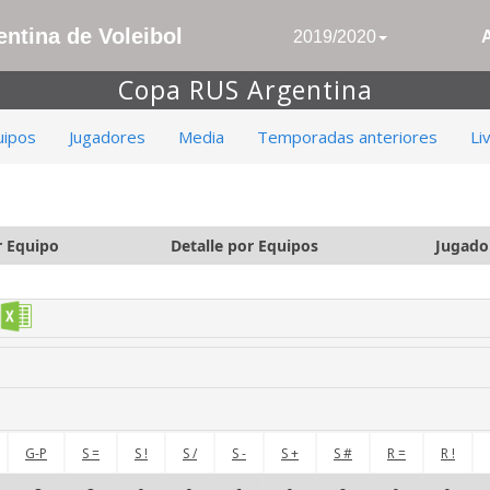
ntina de Voleibol
2019/2020
Copa RUS Argentina
uipos
Jugadores
Media
Temporadas anteriores
Li
r Equipo
Detalle por Equipos
Jugado
G-P
S =
S !
S /
S -
S +
S #
R =
R !