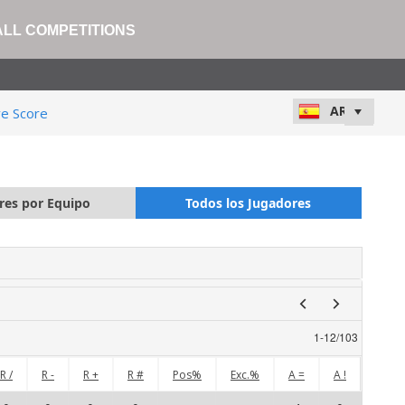
ALL COMPETITIONS
ve Score
res por Equipo
Todos los Jugadores
1
-
12
/
103
R /
R -
R +
R #
Pos%
Exc.%
A =
A !
A /