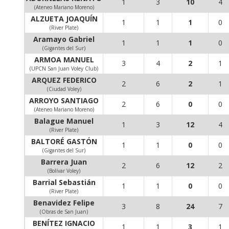
1
3
10
4
(Ateneo Mariano Moreno)
ALZUETA JOAQUÍN
1
1
1
0
(River Plate)
Aramayo Gabriel
1
1
1
0
(Gigantes del Sur)
ARMOA MANUEL
3
4
2
1
(UPCN San Juan Voley Club)
ARQUEZ FEDERICO
2
6
2
1
(Ciudad Voley)
ARROYO SANTIAGO
2
6
0
0
(Ateneo Mariano Moreno)
Balague Manuel
1
3
12
4
(River Plate)
BALTORÉ GASTÓN
1
1
0
0
(Gigantes del Sur)
Barrera Juan
2
6
12
2
(Bolívar Voley)
Barrial Sebastián
1
1
0
0
(River Plate)
Benavidez Felipe
3
8
24
7
(Obras de San Juan)
BENÍTEZ IGNACIO
1
1
3
1