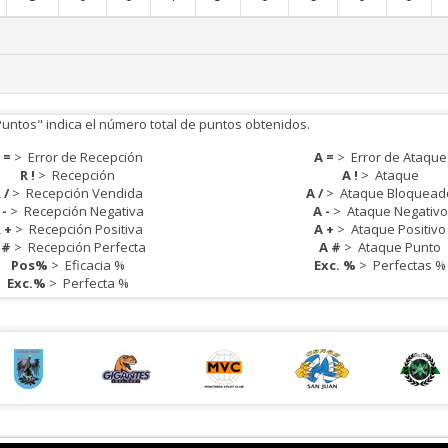
Puntos" indica el número total de puntos obtenidos.
 =
>
Error de Recepción
A =
>
Error de Ataque
R !
>
Recepción
A !
>
Ataque
 /
>
Recepción Vendida
A /
>
Ataque Bloquead
 -
>
Recepción Negativa
A -
>
Ataque Negativo
 +
>
Recepción Positiva
A +
>
Ataque Positivo
 #
>
Recepción Perfecta
A #
>
Ataque Punto
Pos%
>
Eficacia %
Exc. %
>
Perfectas %
Exc.%
>
Perfecta %