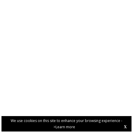
We use cookies on this site to enhance your browsing experience -
>Learn more
X
PRIVACY POLICY