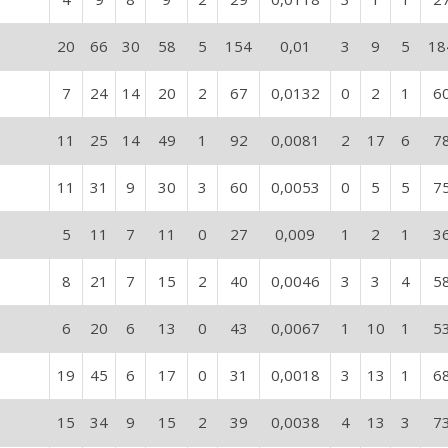
20
66
30
58
5
154
0,01
3
9
5
18
7
24
14
20
2
67
0,0132
0
2
1
6
11
25
14
49
1
92
0,0081
2
17
6
7
11
31
9
30
3
60
0,0053
0
5
5
7
5
11
7
11
0
27
0,009
1
2
1
3
8
21
7
15
2
40
0,0046
3
3
4
5
6
20
6
13
0
43
0,0067
1
10
1
5
19
45
6
17
0
31
0,0018
3
13
1
6
15
34
9
15
2
39
0,0038
4
13
3
7