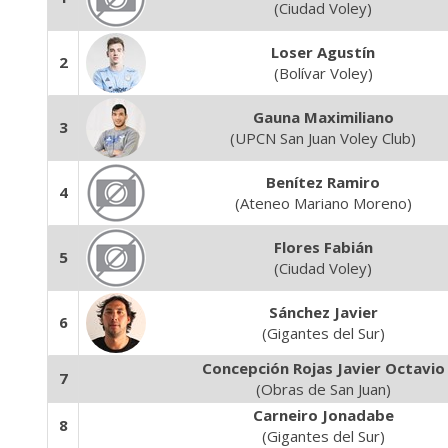
(Ciudad Voley)
Loser Agustín
2
(Bolívar Voley)
Gauna Maximiliano
3
(UPCN San Juan Voley Club)
Benítez Ramiro
4
(Ateneo Mariano Moreno)
Flores Fabián
5
(Ciudad Voley)
Sánchez Javier
6
(Gigantes del Sur)
Concepción Rojas Javier Octavio
7
(Obras de San Juan)
Carneiro Jonadabe
8
(Gigantes del Sur)