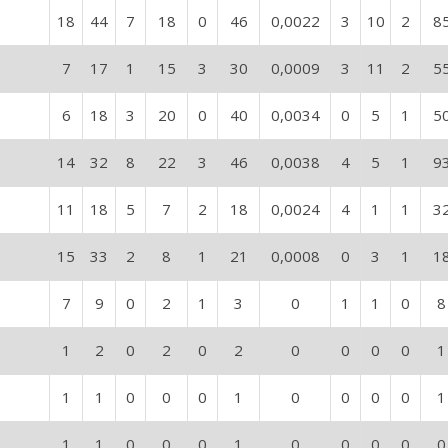
18
44
7
18
0
46
0,0022
3
10
2
8
7
17
1
15
3
30
0,0009
3
11
2
5
6
18
3
20
0
40
0,0034
0
5
1
5
14
32
8
22
3
46
0,0038
4
5
1
9
11
18
5
7
2
18
0,0024
4
1
1
3
15
33
2
8
1
21
0,0008
0
3
1
1
7
9
0
2
1
3
0
1
1
0
8
1
2
0
2
0
2
0
0
0
0
1
1
1
0
0
0
1
0
0
0
0
1
1
1
0
0
0
1
0
0
0
0
0