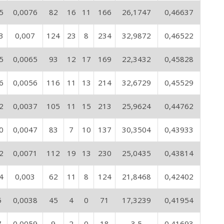
5
0,0076
82
16
11
166
26,1747
0,46637
3
0,007
124
23
8
234
32,9872
0,46522
5
0,0065
93
12
17
169
22,3432
0,45828
6
0,0056
116
11
13
214
32,6729
0,45529
2
0,0037
105
11
15
213
25,9624
0,44762
0
0,0047
83
7
10
137
30,3504
0,43933
2
0,0071
112
19
13
230
25,0435
0,43814
4
0,003
62
11
8
124
21,8468
0,42402
5
0,0038
45
4
0
71
17,3239
0,41954
7
0,0059
9
2
0
18
3,5
0,41693