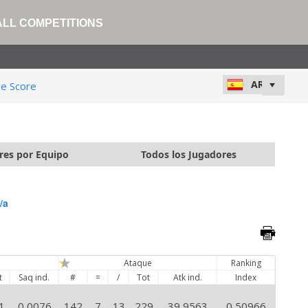
ALL COMPETITIONS
ve Score
res por Equipo
Todos los Jugadores
/a
e
Ataque
Ranking
t
Saq ind.
#
=
/
Tot
Atk ind.
Index
1
0,0076
142
7
13
229
39,9563
0,50966