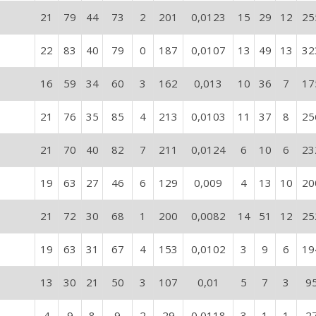
21
79
44
73
2
201
0,0123
15
29
12
25
22
83
40
79
0
187
0,0107
13
49
13
32
16
59
34
60
3
162
0,013
10
36
7
17
21
76
35
85
4
213
0,0103
11
37
8
25
21
70
40
82
7
211
0,0124
6
10
6
23
19
63
27
46
6
129
0,009
4
13
10
20
21
72
30
68
1
200
0,0082
14
51
12
25
19
63
31
67
4
153
0,0102
3
9
6
19
13
30
21
50
3
107
0,01
5
7
3
9
4
9
8
9
2
29
0,0118
3
1
1
2