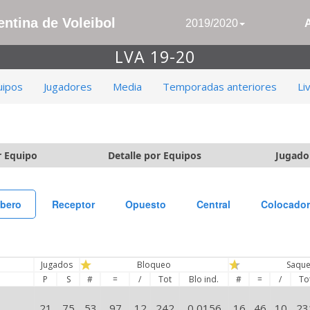
ntina de Voleibol
2019/2020
LVA 19-20
uipos
Jugadores
Media
Temporadas anteriores
Li
r Equipo
Detalle por Equipos
Jugado
íbero
Receptor
Opuesto
Central
Colocador
Jugados
Bloqueo
Saqu
P
S
#
=
/
Tot
Blo ind.
#
=
/
To
21
75
53
97
12
242
0,0156
16
46
10
23