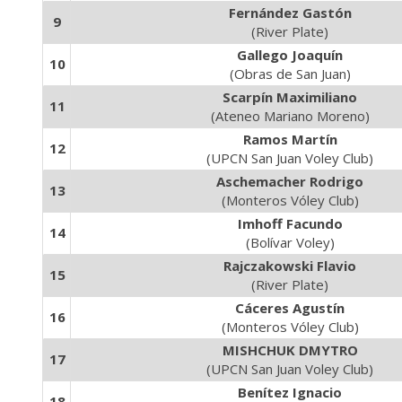
Fernández Gastón
9
(River Plate)
Gallego Joaquín
10
(Obras de San Juan)
Scarpín Maximiliano
11
(Ateneo Mariano Moreno)
Ramos Martín
12
(UPCN San Juan Voley Club)
Aschemacher Rodrigo
13
(Monteros Vóley Club)
Imhoff Facundo
14
(Bolívar Voley)
Rajczakowski Flavio
15
(River Plate)
Cáceres Agustín
16
(Monteros Vóley Club)
MISHCHUK DMYTRO
17
(UPCN San Juan Voley Club)
Benítez Ignacio
18