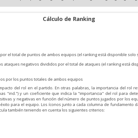
Cálculo de Ranking
 por el total de puntos de ambos equipos (el ranking está disponible solo 
os ataques negativos divididos por el total de ataques (el ranking está di
didos por los puntos totales de ambos equipos
mpacto del rol en el partido. En otras palabras, la importancia del rol r
 "ind.") y un coeficiente que indica la "importancia" del rol para dete
tivas y negativas en función del número de puntos jugados por los equip
 éxito para el equipo. Los íconos junto a cada columna de fundamento 
alcula también teniendo en cuenta los siguientes criterios: