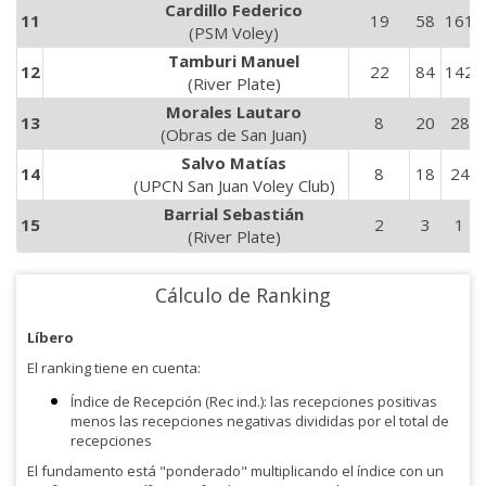
Cardillo Federico
11
19
58
161
(PSM Voley)
Tamburi Manuel
12
22
84
142
(River Plate)
Morales Lautaro
13
8
20
28
(Obras de San Juan)
Salvo Matías
14
8
18
24
(UPCN San Juan Voley Club)
Barrial Sebastián
15
2
3
1
(River Plate)
Cálculo de Ranking
Líbero
El ranking tiene en cuenta:
Índice de Recepción (Rec ind.): las recepciones positivas
menos las recepciones negativas divididas por el total de
recepciones
El fundamento está "ponderado" multiplicando el índice con un