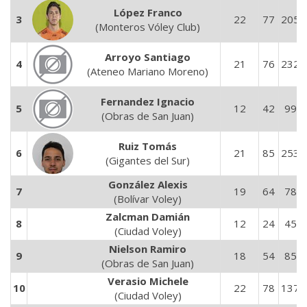
López Franco
3
22
77
205
(Monteros Vóley Club)
Arroyo Santiago
4
21
76
232
(Ateneo Mariano Moreno)
Fernandez Ignacio
5
12
42
99
(Obras de San Juan)
Ruiz Tomás
6
21
85
253
(Gigantes del Sur)
González Alexis
7
19
64
78
(Bolívar Voley)
Zalcman Damián
8
12
24
45
(Ciudad Voley)
Nielson Ramiro
9
18
54
85
(Obras de San Juan)
Verasio Michele
10
22
78
137
(Ciudad Voley)