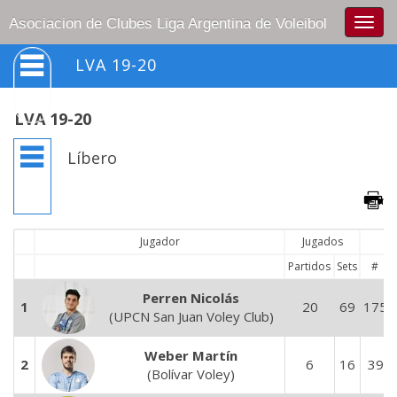
Togg
Asociacion de Clubes Liga Argentina de Voleibol
navig
LVA 19-20
LVA 19-20
Líbero
Jugador
Jugados
Partidos
Sets
#
Perren Nicolás
1
20
69
175
(UPCN San Juan Voley Club)
Weber Martín
2
6
16
39
(Bolívar Voley)