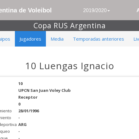
ntina de Voleibol
2019/2020
Copa RUS Argentina
uipos
Jugadores
Media
Temporadas anteriores
Li
10 Luengas Ignacio
10
UPCN San Juan Voley Club
Receptor
0
miento
28/01/1996
miento
-
deportiva
ARG
oqueo
-
aque
-