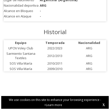
Lugar de Nacimiento
Argentina
(Argentina)
Nacionalidad deportiva
ARG
Alcance en Bloqueo
-
Alcance en Ataque
-
Historial
Equipo
Temporada
Nacionalidad
UPCN Voley Club
2022/2023
ARG
Sarmiento Santana
2012/2013
ARG
Textiles
SOS Villa María
2010/2011
ARG
SOS Villa María
2009/2010
ARG
We use cookies on this site to enhance your browsing experience -
>Learn more
X
PRIVACY POLICY