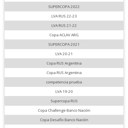
SUPERCOPA 2022
LVA RUS 22-23
LVA RUS 21-22
Copa ACLAV ARG
SUPERCOPA 2021
LVA 20-21
Copa RUS Argentina
Copa RUS Argentina
competencia prueba
LVA 19-20
Supercopa RUS
Copa Challenge Banco Nación
Copa Desafío Banco Nación