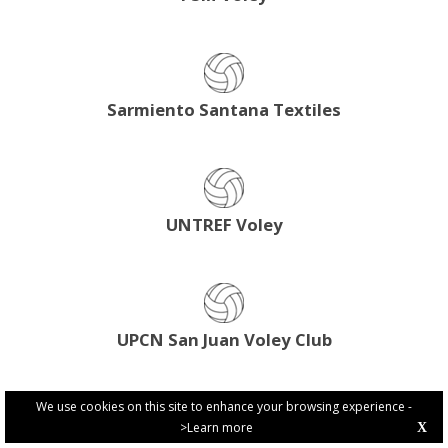
Sarmiento Santana Textiles
UNTREF Voley
UPCN San Juan Voley Club
We use cookies on this site to enhance your browsing experience -
>Learn more
X
PRIVACY POLICY