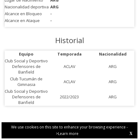
Lugar de Nacimiento
ARG
Nacionalidad deportiva
ARG
Alcance en Bloqueo
-
Alcance en Ataque
-
Historial
Equipo
Temporada
Nacionalidad
Club Social y Deportivo
Defensores de
ACLAV
ARG
Banfield
Club Tucumán de
ACLAV
ARG
Gimnasia
Club Social y Deportivo
Defensores de
2022/2023
ARG
Banfield
We use cookies on this site to enhance your browsing experience -
>Learn more
X
PRIVACY POLICY