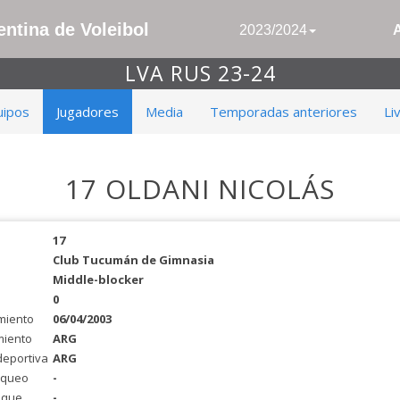
ntina de Voleibol
2023/2024
LVA RUS 23-24
uipos
Jugadores
Media
Temporadas anteriores
Li
17 OLDANI NICOLÁS
17
Club Tucumán de Gimnasia
Middle-blocker
0
miento
06/04/2003
miento
ARG
deportiva
ARG
oqueo
-
aque
-