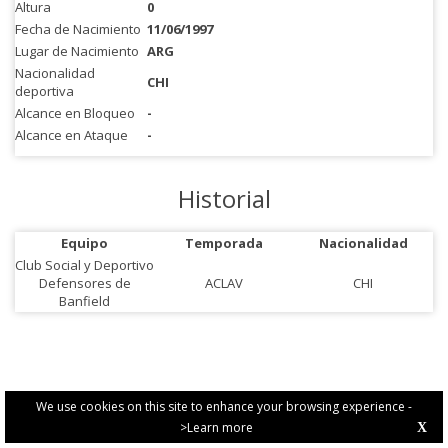
Altura
0
Fecha de Nacimiento
11/06/1997
Lugar de Nacimiento
ARG
Nacionalidad
CHI
deportiva
Alcance en Bloqueo
-
Alcance en Ataque
-
Historial
Equipo
Temporada
Nacionalidad
Club Social y Deportivo
Defensores de
ACLAV
CHI
Banfield
We use cookies on this site to enhance your browsing experience -
>Learn more
X
PRIVACY POLICY