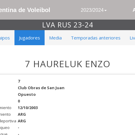
ntina de Voleibol
2023/2024
LVA RUS 23-24
uipos
Jugadores
Media
Temporadas anteriores
Li
7 HAURELUK ENZO
7
Club Obras de San Juan
Opuesto
0
miento
12/10/2003
miento
ARG
deportiva
ARG
oqueo
-
aque
-