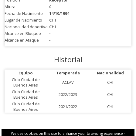
Posición
Receptor
Altura
0
Fecha de Nacimiento
14/10/1994
Lugar de Nacimiento
CHI
Nacionalidad deportiva
CHI
Alcance en Bloqueo
-
Alcance en Ataque
-
Historial
Equipo
Temporada
Nacionalidad
Club Ciudad de
ACLAV
CHI
Buenos Aires
Club Ciudad de
2022/2023
CHI
Buenos Aires
Club Ciudad de
2021/2022
CHI
Buenos Aires
We use cookies on this site to enhance your browsing experience -