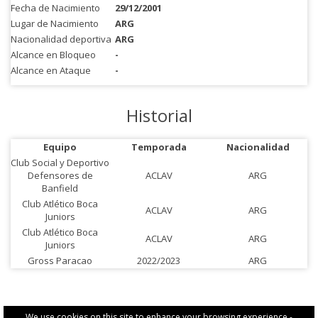
Fecha de Nacimiento
29/12/2001
Lugar de Nacimiento
ARG
Nacionalidad deportiva
ARG
Alcance en Bloqueo
-
Alcance en Ataque
-
Historial
Equipo
Temporada
Nacionalidad
Club Social y Deportivo
Defensores de
ACLAV
ARG
Banfield
Club Atlético Boca
ACLAV
ARG
Juniors
Club Atlético Boca
ACLAV
ARG
Juniors
Gross Paracao
2022/2023
ARG
We use cookies on this site to enhance your browsing experience -