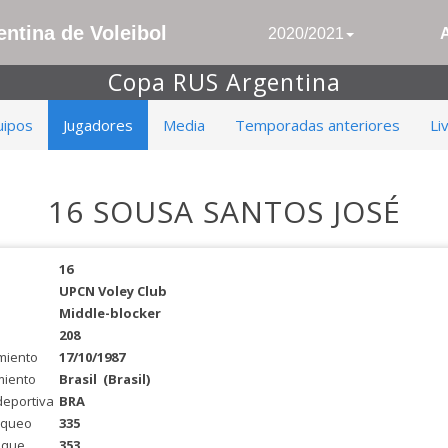
ntina de Voleibol
2020/2021
Copa RUS Argentina
uipos
Jugadores
Media
Temporadas anteriores
Li
16 SOUSA SANTOS JOSÉ
16
UPCN Voley Club
Middle-blocker
208
miento
17/10/1987
miento
Brasil
(Brasil)
deportiva
BRA
oqueo
335
aque
353