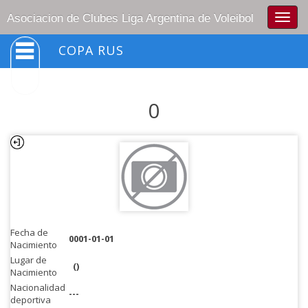
Togg
Asociacion de Clubes Liga Argentina de Voleibol
navig
COPA RUS
0
Fecha de
0001-01-01
Nacimiento
Lugar de
()
Nacimiento
Nacionalidad
---
deportiva