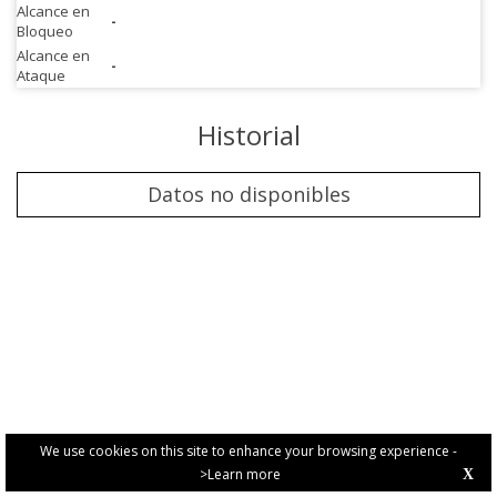
Alcance en
-
Bloqueo
Alcance en
-
Ataque
Historial
Datos no disponibles
We use cookies on this site to enhance your browsing experience -
>Learn more
X
PRIVACY POLICY