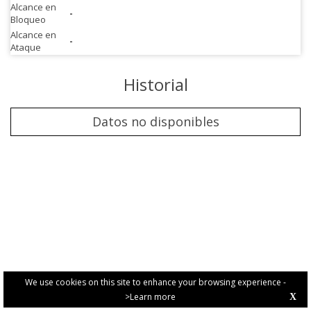
Alcance en
-
Bloqueo
Alcance en
-
Ataque
Historial
Datos no disponibles
We use cookies on this site to enhance your browsing experience -
>Learn more
X
PRIVACY POLICY