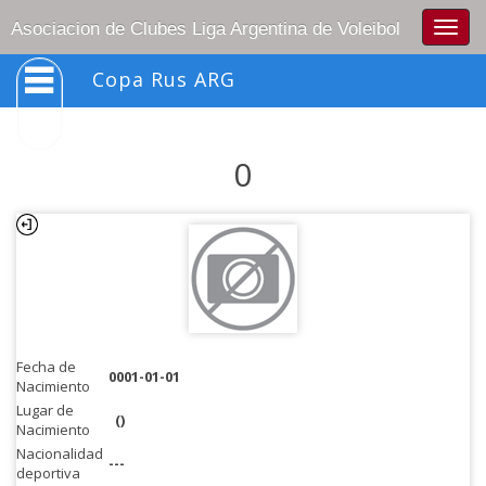
Togg
Asociacion de Clubes Liga Argentina de Voleibol
navig
Copa Rus ARG
0
Fecha de
0001-01-01
Nacimiento
Lugar de
()
Nacimiento
Nacionalidad
---
deportiva