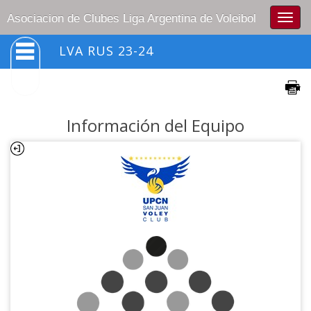
Togg
Asociacion de Clubes Liga Argentina de Voleibol
navig
LVA RUS 23-24
Información del Equipo