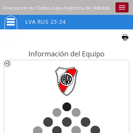
Togg
Asociacion de Clubes Liga Argentina de Voleibol
navig
LVA RUS 23-24
Información del Equipo