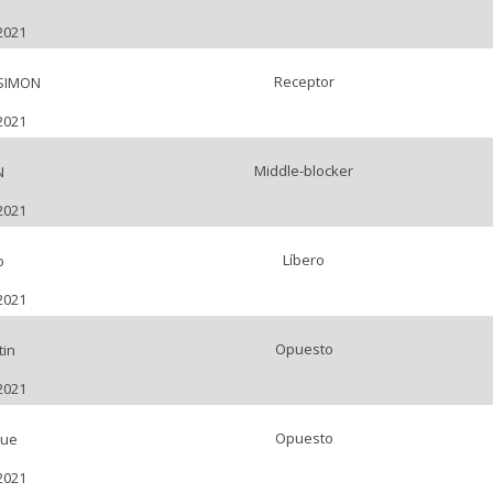
2021
Receptor
 SIMON
2021
Middle-blocker
N
2021
Líbero
o
2021
Opuesto
tin
2021
Opuesto
que
2021