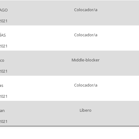
Colocador/a
IAGO
2021
Colocador/a
ÍAS
2021
Middle-blocker
sco
2021
Colocador/a
as
2021
Líbero
ian
2021