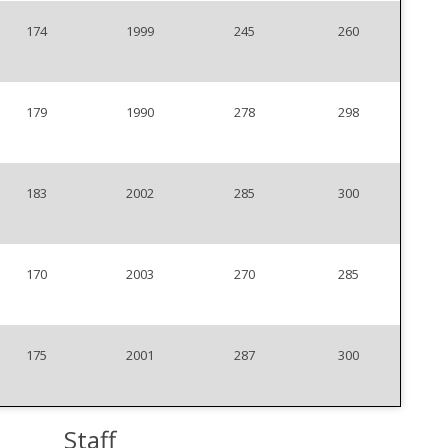
174
1999
245
260
179
1990
278
298
183
2002
285
300
170
2003
270
285
175
2001
287
300
Staff