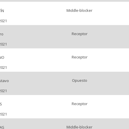
Middle-blocker
ÍN
2021
Receptor
ro
2021
Receptor
ANO
2021
Opuesto
stavo
2021
Receptor
S
2021
Middle-blocker
AS