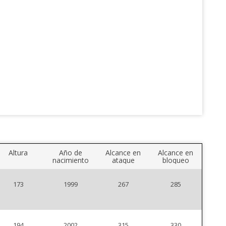
Altura
Año de
Alcance en
Alcance en
nacimiento
ataque
bloqueo
173
1999
267
285
194
2002
315
330