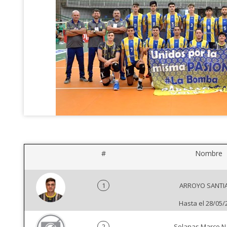
#
Nombre
1
ARROYO SANTI
Hasta el 28/05/
2
Solanas Marco N