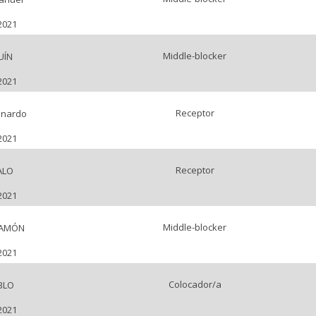
2021
Middle-blocker
UÍN
2021
Receptor
onardo
2021
Receptor
ALO
2021
Middle-blocker
RAMÓN
2021
Colocador/a
BLO
2021