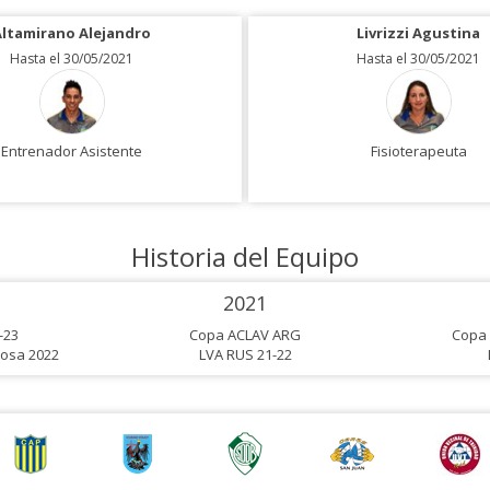
Altamirano Alejandro
Livrizzi Agustina
Saucedo Jose
Hasta el 30/05/2021
Hasta el 30/05/2021
Hasta el 30/05/2021
Entrenador Asistente
Entrenador Asistente
Fisioterapeuta
Historia del Equipo
2021
-23
Copa ACLAV ARG
Copa 
osa 2022
LVA RUS 21-22