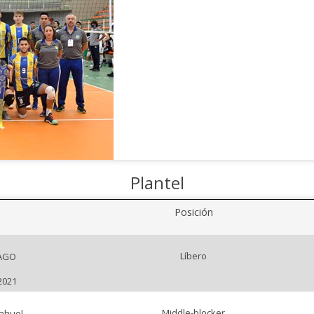
Plantel
Posición
Líbero
AGO
2021
Middle-blocker
ahuel