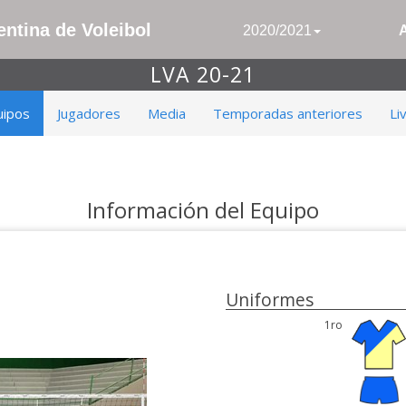
ntina de Voleibol
2020/2021
LVA 20-21
uipos
Jugadores
Media
Temporadas anteriores
Li
Información del Equipo
Uniformes
1ro