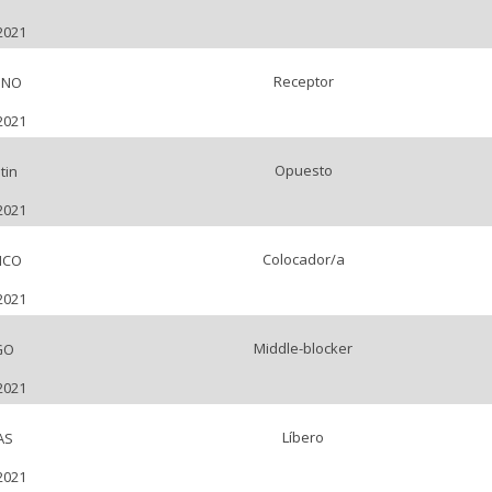
2021
Receptor
INO
2021
Opuesto
tin
2021
Colocador/a
ICO
2021
Middle-blocker
GO
2021
Líbero
AS
2021