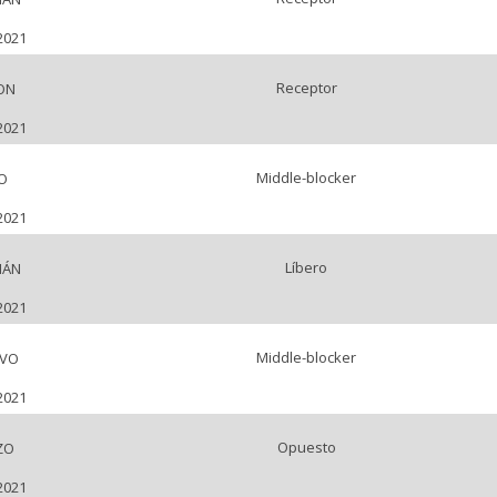
2021
Receptor
ON
2021
Middle-blocker
O
2021
Líbero
IÁN
2021
Middle-blocker
AVO
2021
Opuesto
ZO
2021