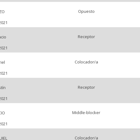
Opuesto
ZO
2021
Receptor
acio
2021
Colocador/a
iel
2021
Receptor
tín
2021
Middle-blocker
CIO
2021
Colocador/a
UIEL