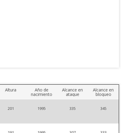
Altura
Año de
Alcance en
Alcance en
nacimiento
ataque
bloqueo
201
1995
335
345
191
1995
307
333