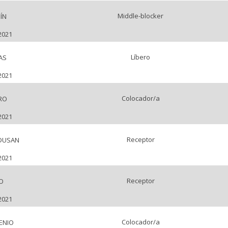
Middle-blocker
ÍN
2021
Líbero
AS
2021
Colocador/a
RO
2021
Receptor
DUSAN
2021
Receptor
O
2021
Colocador/a
ENIO