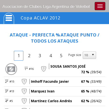
Togg
Asociacion de Clubes Liga Argentina de Voleibol
navig
Copa ACLAV 2012
ATAQUE - PERFECTA %
ATAQUE PUNTO /
TODOS LOS ATAQUES
1
2
3
4
5
Page size
SOUSA SANTOS JOSÉ
1°
#16
72 %
(39/54)
Imhoff Facundo Javier
67 %
(33/49)
2°
#15
Marquez Ivan
65 %
(48/74)
3°
#13
Martínez Carlos Andrés
62 %
(26/42)
4°
#5