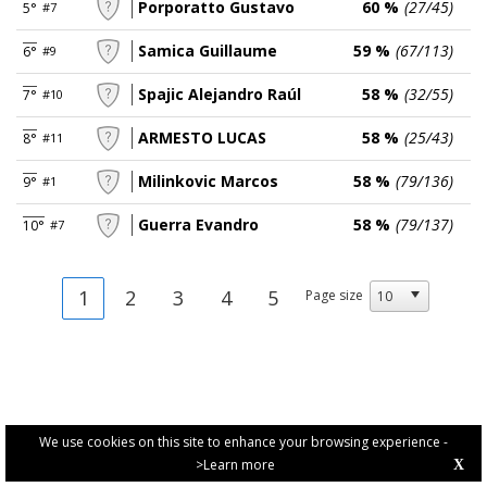
Porporatto Gustavo
60 %
(27/45)
5°
#7
Samica Guillaume
59 %
(67/113)
6°
#9
Spajic Alejandro Raúl
58 %
(32/55)
7°
#10
ARMESTO LUCAS
58 %
(25/43)
8°
#11
Milinkovic Marcos
58 %
(79/136)
9°
#1
Guerra Evandro
58 %
(79/137)
10°
#7
1
2
3
4
5
Page size
We use cookies on this site to enhance your browsing experience -
>Learn more
X
PRIVACY POLICY