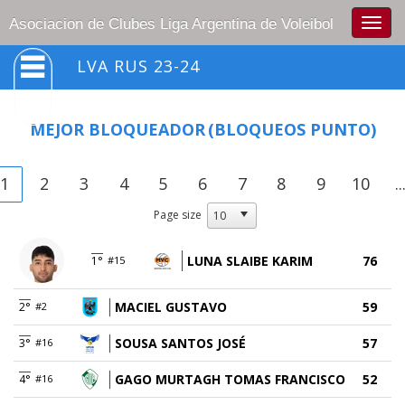
Togg
Asociacion de Clubes Liga Argentina de Voleibol
navig
LVA RUS 23-24
MEJOR BLOQUEADOR
(BLOQUEOS PUNTO)
1
2
3
4
5
6
7
8
9
10
..
Page size
LUNA SLAIBE KARIM
76
1°
#15
MACIEL GUSTAVO
59
2°
#2
SOUSA SANTOS JOSÉ
57
3°
#16
GAGO MURTAGH TOMAS FRANCISCO
52
4°
#16