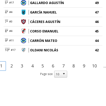
GALLARDO AGUSTÍN
49
5°
#17
GARCÍA NAHUEL
47
6°
#4
CÁCERES AGUSTÍN
46
7°
#3
CORSO EMANUEL
45
8°
#4
CARRÓN MATEO
44
9°
#11
OLDANI NICOLÁS
42
10°
#17
1
2
3
4
5
6
7
8
9
10
..
Page size