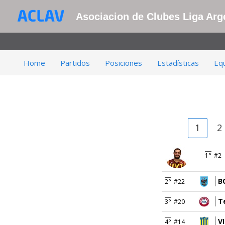
Asociacion de Clubes Liga Arge
Home
Partidos
Posiciones
Estadísticas
Eq
1
2
1°
#2
B
2°
#22
T
3°
#20
V
4°
#14