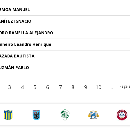
RMOA MANUEL
ENÍTEZ IGNACIO
ORO RAMELLA ALEJANDRO
inheiro Leandro Henrique
AZABA BAUTISTA
UZMÁN PABLO
3
4
5
6
7
8
9
10
...
Page s