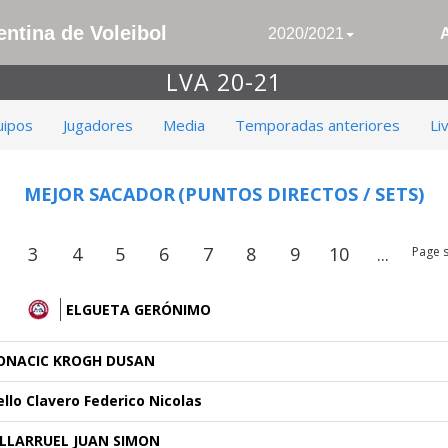
ntina de Voleibol
2020/2021
LVA 20-21
uipos
Jugadores
Media
Temporadas anteriores
Li
MEJOR SACADOR
(PUNTOS DIRECTOS / SETS)
3
4
5
6
7
8
9
10
...
Page s
ELGUETA GERÓNIMO
ONACIC KROGH DUSAN
ello Clavero Federico Nicolas
ILLARRUEL JUAN SIMON