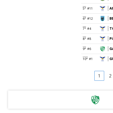
A
5°
#11
B
6°
#12
T
7°
#4
P
8°
#8
G
9°
#6
G
10°
#1
1
2