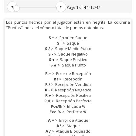
Page
1
of
4
1
-
12
/
47
Los puntos hechos por el jugador están en negrita. La columna
"Puntos" indica el número total de puntos obtenidos.
S =
>
Error en Saque
S !
>
Saque
S /
>
Saque Medio Punto
S -
>
Saque Negativo
S +
>
Saque Positivo
S #
>
Saque Punto
R =
>
Error de Recepción
R !
>
Recepción
R /
>
Recepción Vendida
R -
>
Recepción Negativa
R +
>
Recepción Positiva
R #
>
Recepción Perfecta
Pos%
>
Eficacia %
Exc.%
>
Perfecta %
A =
>
Error de Ataque
A !
>
Ataque
A /
>
Ataque Bloqueado