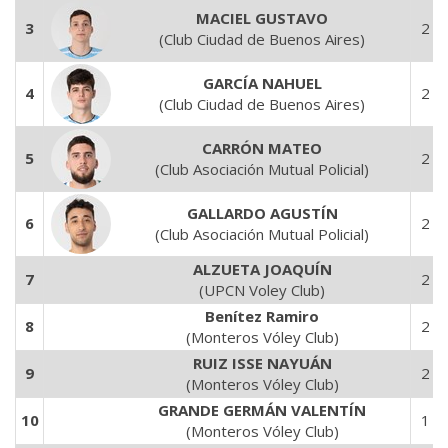
MACIEL GUSTAVO
3
2
(Club Ciudad de Buenos Aires)
GARCÍA NAHUEL
4
2
(Club Ciudad de Buenos Aires)
CARRÓN MATEO
5
2
(Club Asociación Mutual Policial)
GALLARDO AGUSTÍN
6
2
(Club Asociación Mutual Policial)
ALZUETA JOAQUÍN
7
2
(UPCN Voley Club)
Benítez Ramiro
8
2
(Monteros Vóley Club)
RUIZ ISSE NAYUÁN
9
2
(Monteros Vóley Club)
GRANDE GERMÁN VALENTÍN
10
1
(Monteros Vóley Club)