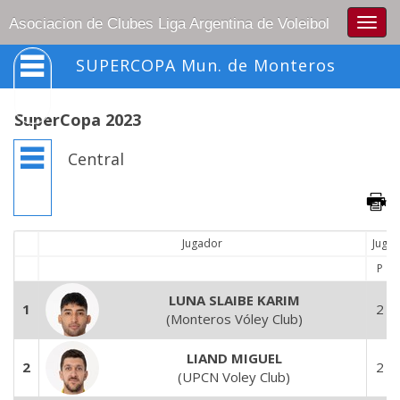
Togg
Asociacion de Clubes Liga Argentina de Voleibol
navig
SUPERCOPA Mun. de Monteros
SuperCopa 2023
Central
Jugador
Juga
P
LUNA SLAIBE KARIM
1
2
(Monteros Vóley Club)
LIAND MIGUEL
2
2
(UPCN Voley Club)