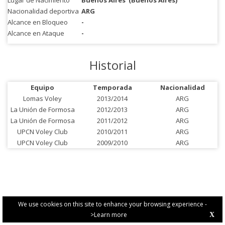
Lugar de Nacimiento
Buenos Aires
(Buenos Aires)
Nacionalidad deportiva
ARG
Alcance en Bloqueo
-
Alcance en Ataque
-
Historial
Equipo
Temporada
Nacionalidad
Lomas Voley
2013/2014
ARG
La Unión de Formosa
2012/2013
ARG
La Unión de Formosa
2011/2012
ARG
UPCN Voley Club
2010/2011
ARG
UPCN Voley Club
2009/2010
ARG
We use cookies on this site to enhance your browsing experience -
>Learn more
X
PRIVACY POLICY