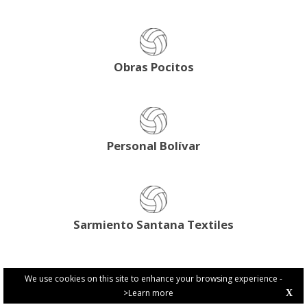
Obras Pocitos
Personal Bolívar
Sarmiento Santana Textiles
We use cookies on this site to enhance your browsing experience -
>Learn more
X
PRIVACY POLICY