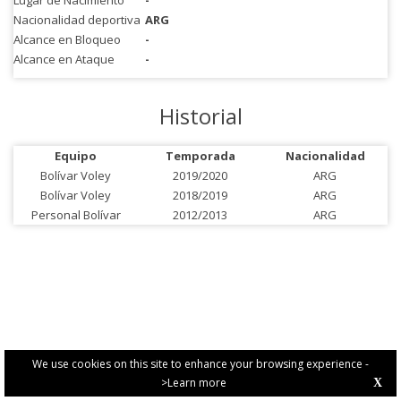
Lugar de Nacimiento
-
Nacionalidad deportiva
ARG
Alcance en Bloqueo
-
Alcance en Ataque
-
Historial
Equipo
Temporada
Nacionalidad
Bolívar Voley
2019/2020
ARG
Bolívar Voley
2018/2019
ARG
Personal Bolívar
2012/2013
ARG
We use cookies on this site to enhance your browsing experience -
>Learn more
X
PRIVACY POLICY