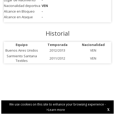
Lugar de Nacimiento
-
Nacionalidad deportiva
VEN
Alcance en Bloqueo
-
Alcance en Ataque
-
Historial
Equipo
Temporada
Nacionalidad
Buenos Aires Unidos
2012/2013
VEN
Sarmiento Santana
2011/2012
VEN
Textiles
We use cookies on this site to enhance your browsing experience -
>Learn more
X
PRIVACY POLICY