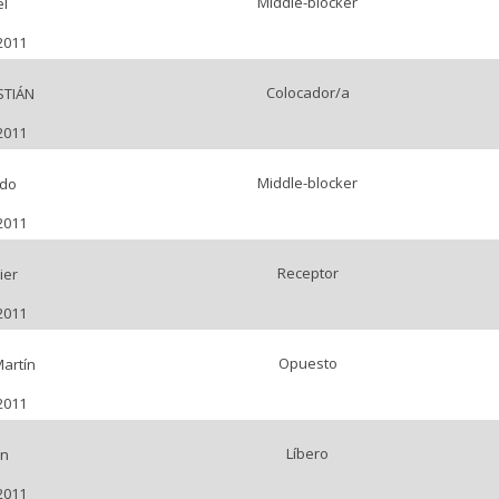
Middle-blocker
el
2011
Colocador/a
STIÁN
2011
Middle-blocker
ido
2011
Receptor
ier
2011
Opuesto
Martín
2011
Líbero
ón
2011