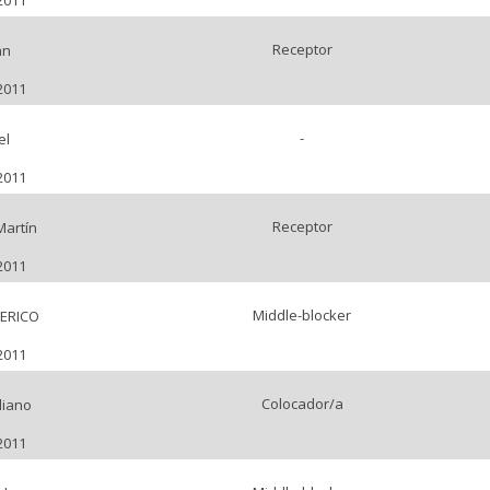
2011
Receptor
án
2011
-
el
2011
Receptor
Martín
2011
Middle-blocker
ERICO
2011
Colocador/a
liano
2011