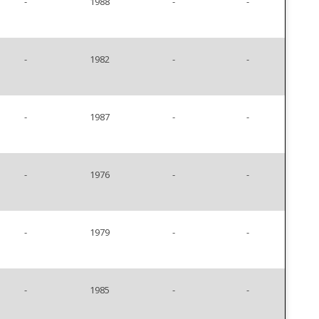
-
1988
-
-
-
1982
-
-
-
1987
-
-
-
1976
-
-
-
1979
-
-
-
1985
-
-