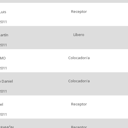
Receptor
Luis
2011
Líbero
artín
2011
Colocador/a
IMO
2011
Colocador/a
o Daniel
2011
Receptor
el
2011
Receptor
O RAMÓN