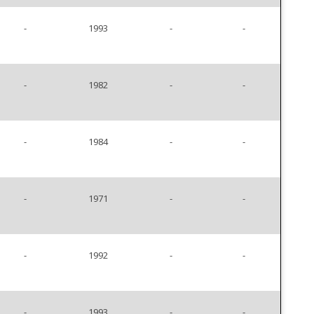
-
1993
-
-
-
1982
-
-
-
1984
-
-
-
1971
-
-
-
1992
-
-
-
1993
-
-