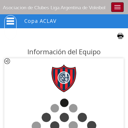
Togg
Asociacion de Clubes Liga Argentina de Voleibol
navig
Copa ACLAV
Información del Equipo