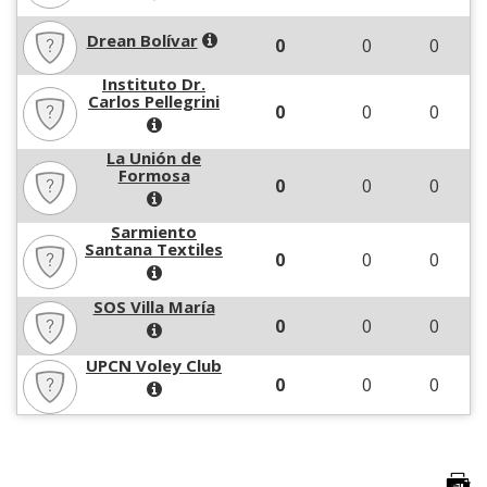
Drean Bolívar
0
0
0
Instituto Dr.
Carlos Pellegrini
0
0
0
La Unión de
Formosa
0
0
0
Sarmiento
Santana Textiles
0
0
0
SOS Villa María
0
0
0
UPCN Voley Club
0
0
0