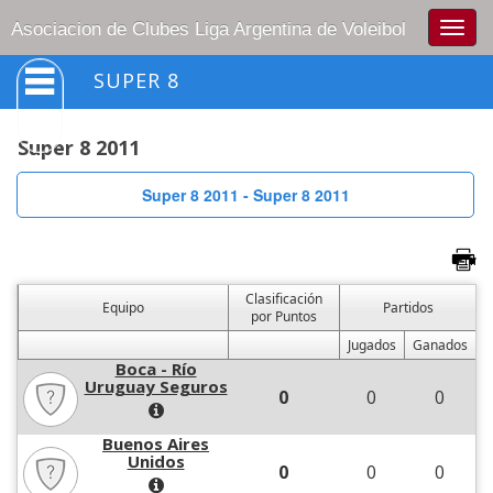
Togg
Asociacion de Clubes Liga Argentina de Voleibol
navig
SUPER 8
Super 8 2011
Super 8 2011 - Super 8 2011
Clasificación
Equipo
Partidos
por Puntos
Jugados
Ganados
Boca - Río
Uruguay Seguros
0
0
0
Buenos Aires
Unidos
0
0
0