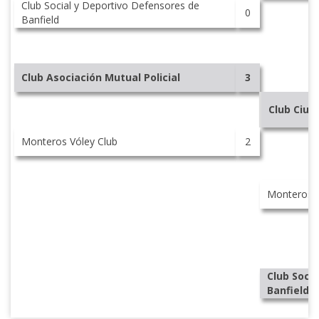
Club Social y Deportivo Defensores de
0
Banfield
Club Asociación Mutual Policial
3
Club Ciud
Monteros Vóley Club
2
Monteros V
Club Soci
Banfield