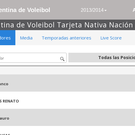
ntina de Voleibol
2013/2014
tina de Voleibol Tarjeta Nativa Nació
dores
Media
Temporadas anteriores
Live Score
anco
S RENATO
Mauro