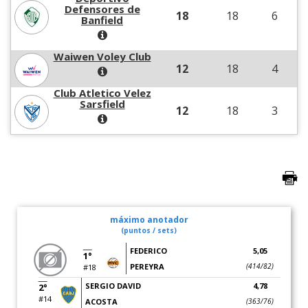
Defensores de
18
18
6
Banfield
Waiwen Voley Club
12
18
4
Club Atletico Velez
Sarsfield
12
18
3
máximo anotador
(puntos / sets)
FEDERICO
5,05
1°
PEREYRA
(414/82)
#18
SERGIO DAVID
4,78
2°
#14
ACOSTA
(363/76)