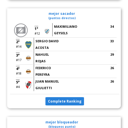
mejor sacador
(puntos directos)
MAXIMILIANO
34
1°
GEYSELS
#12
SERGIO DAVID
33
2°
#14
ACOSTA
NAHUEL
29
3°
#17
ROJAS
FEDERICO
26
4°
#18
PEREYRA
JUAN MANUEL
26
5°
#4
GIULIETTI
Complete Ranking
mejor bloqueador
(bloqueos punto)