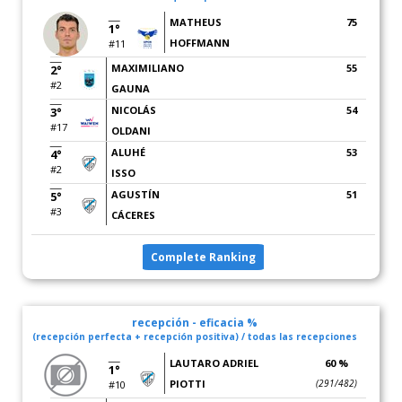
MATHEUS
75
1°
HOFFMANN
#11
MAXIMILIANO
55
2°
#2
GAUNA
NICOLÁS
54
3°
#17
OLDANI
ALUHÉ
53
4°
#2
ISSO
AGUSTÍN
51
5°
#3
CÁCERES
Complete Ranking
recepción - eficacia %
(recepción perfecta + recepción positiva) / todas las recepciones
LAUTARO ADRIEL
60 %
1°
PIOTTI
(291/482)
#10