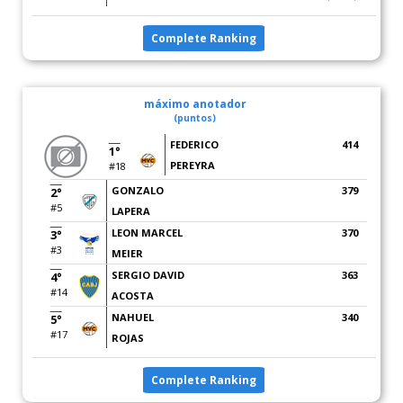
Complete Ranking
máximo anotador
(puntos)
FEDERICO
414
1°
PEREYRA
#18
GONZALO
379
2°
#5
LAPERA
LEON MARCEL
370
3°
#3
MEIER
SERGIO DAVID
363
4°
#14
ACOSTA
NAHUEL
340
5°
#17
ROJAS
Complete Ranking