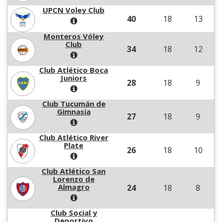
UPCN Voley Club
40
18
13
Monteros Vóley
Club
34
18
12
Club Atlético Boca
Juniors
28
18
9
Club Tucumán de
Gimnasia
27
18
9
Club Atlético River
Plate
26
18
10
Club Atlético San
Lorenzo de
Almagro
24
18
8
Club Social y
Deportivo