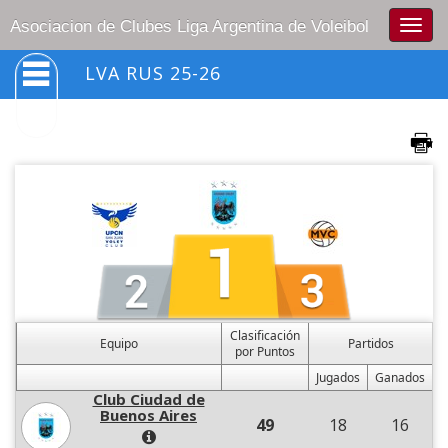
Togg
Asociacion de Clubes Liga Argentina de Voleibol
navig
LVA RUS 25-26
Clasificación
Equipo
Partidos
por Puntos
Jugados
Ganados
Club Ciudad de
Buenos Aires
49
18
16