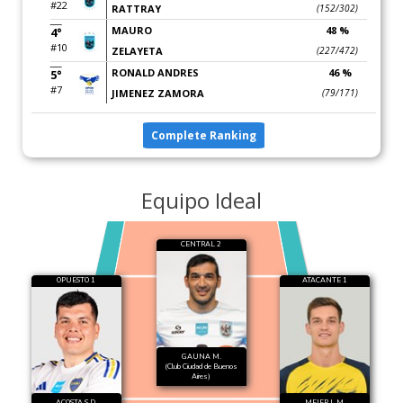
#22
RATTRAY
(152/302)
MAURO
48 %
4°
#10
ZELAYETA
(227/472)
RONALD ANDRES
46 %
5°
#7
JIMENEZ ZAMORA
(79/171)
Complete Ranking
Equipo Ideal
CENTRAL 2
OPUESTO 1
ATACANTE 1
GAUNA M.
(Club Ciudad de Buenos
Aires)
ACOSTA S.D.
MEIER L.M.