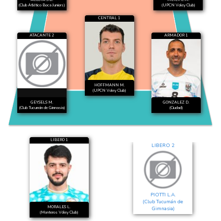
(Club Atlético Boca Juniors)
(UPCN Voley Club)
CENTRAL 1
ATACANTE 2
ARMADOR 1
HOFFMANN M.
(UPCN Voley Club)
GEYSELS M.
GONZALEZ D.
(Club Tucumán de Gimnasia)
(Ciudad)
LIBERO 1
LIBERO 2
PIOTTI L.A.
(Club Tucumán de
MORALES L.
Gimnasia)
(Monteros Vóley Club)