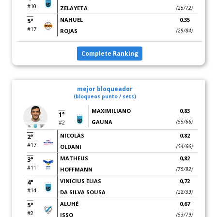
#10
ZELAYETA
(25/72)
NAHUEL
0,35
5°
#17
ROJAS
(29/84)
Complete Ranking
mejor bloqueador
(bloqueos punto / sets)
MAXIMILIANO
0,83
1°
GAUNA
(55/66)
#2
NICOLÁS
0,82
2°
#17
OLDANI
(54/66)
MATHEUS
0,82
3°
#11
HOFFMANN
(75/92)
VINICIUS ELIAS
0,72
4°
#14
DA SILVA SOUSA
(28/39)
ALUHÉ
0,67
5°
#2
ISSO
(53/79)