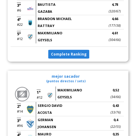
BAUTISTA
4,78
3°
#6
GAZABA
(320/67)
BRANDON MICHAEL
4,66
4°
#22
RATTRAY
(177/38)
MAXIMILIANO
4,61
5°
#12
GEYSELS
(304/66)
Complete Ranking
mejor sacador
(puntos directos / sets)
MAXIMILIANO
0,52
1°
GEYSELS
(34/66)
#12
SERGIO DAVID
0,43
2°
#14
ACOSTA
(33/76)
GERMAN
0,4
3°
#96
JOHANSEN
(22/55)
MAURO
0,35
4°