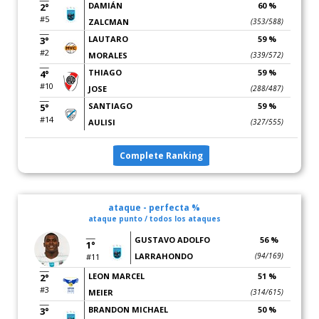
DAMIÁN
60 %
2°
#5
ZALCMAN
(353/588)
LAUTARO
59 %
3°
#2
MORALES
(339/572)
THIAGO
59 %
4°
#10
JOSE
(288/487)
SANTIAGO
59 %
5°
#14
AULISI
(327/555)
Complete Ranking
ataque - perfecta %
ataque punto / todos los ataques
GUSTAVO ADOLFO
56 %
1°
LARRAHONDO
(94/169)
#11
LEON MARCEL
51 %
2°
#3
MEIER
(314/615)
BRANDON MICHAEL
50 %
3°