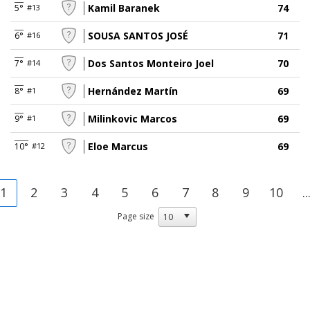
Kamil Baranek
74
5°
#13
SOUSA SANTOS JOSÉ
71
6°
#16
Dos Santos Monteiro Joel
70
7°
#14
Hernández Martín
69
8°
#1
Milinkovic Marcos
69
9°
#1
Eloe Marcus
69
10°
#12
1
2
3
4
5
6
7
8
9
10
..
Page size