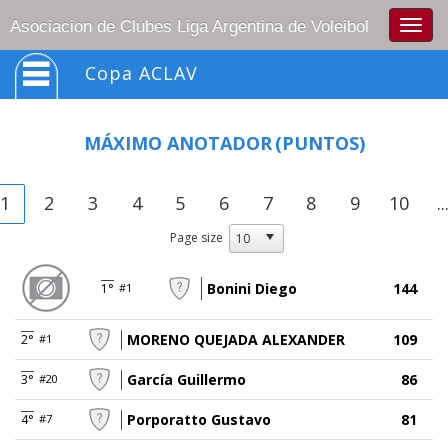
Togg
Asociacion de Clubes Liga Argentina de Voleibol
navig
Copa ACLAV
MÁXIMO ANOTADOR
(PUNTOS)
1
2
3
4
5
6
7
8
9
10
..
Page size
Bonini Diego
144
1°
#1
MORENO QUEJADA ALEXANDER
109
2°
#1
García Guillermo
86
3°
#20
Porporatto Gustavo
81
4°
#7