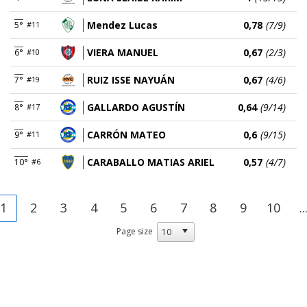
Mendez Lucas
0,78
(7/9)
5°
#11
VIERA MANUEL
0,67
(2/3)
6°
#10
RUIZ ISSE NAYUÁN
0,67
(4/6)
7°
#19
GALLARDO AGUSTÍN
0,64
(9/14)
8°
#17
CARRÓN MATEO
0,6
(9/15)
9°
#11
CARABALLO MATIAS ARIEL
0,57
(4/7)
10°
#6
1
2
3
4
5
6
7
8
9
10
..
Page size