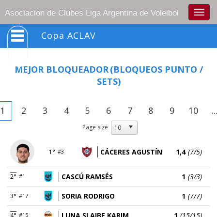
Togg
Asociacion de Clubes Liga Argentina de Voleibol
navig
Copa ACLAV
MEJOR BLOQUEADOR
(BLOQUEOS PUNTO /
SETS)
1
2
3
4
5
6
7
8
9
10
..
Page size
CÁCERES AGUSTÍN
1,4
(7/5)
1°
#3
CASCÚ RAMSÉS
1
(3/3)
2°
#1
SORIA RODRIGO
1
(7/7)
3°
#17
LUNA SLAIBE KARIM
1
(15/15)
4°
#15