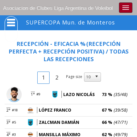
Togg
Asociacion de Clubes Liga Argentina de Voleibol
navig
SUPERCOPA Mun. de Monteros
RECEPCIÓN - EFICACIA %
(RECEPCIÓN
PERFECTA + RECEPCIÓN POSITIVA) / TODAS
LAS RECEPCIONES
1
2
Page size
LAZO NICOLÁS
73 %
(35/48)
1°
#9
LÓPEZ FRANCO
67 %
(39/58)
2°
#18
ZALCMAN DAMIÁN
66 %
(47/71)
3°
#5
MANSILLA MÁXIMO
62 %
(49/79)
4°
#3