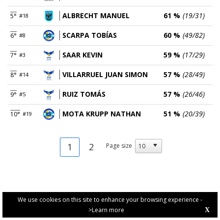
ALBRECHT MANUEL
61 %
(19/31)
5°
#18
SCARPA TOBÍAS
60 %
(49/82)
6°
#8
SAAR KEVIN
59 %
(17/29)
7°
#3
VILLARRUEL JUAN SIMON
57 %
(28/49)
8°
#14
RUIZ TOMÁS
57 %
(26/46)
9°
#5
MOTA KRUPP NATHAN
51 %
(20/39)
10°
#19
1
2
Page size
We use cookies on this site to enhance your browsing experience -
>Learn more
X
PRIVACY POLICY