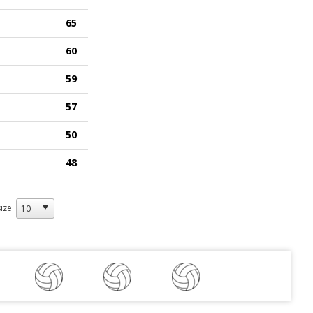
65
60
59
57
50
48
ize