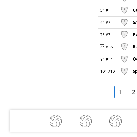
G
5°
#1
S
6°
#8
P
7°
#7
R
8°
#18
O
9°
#14
S
10°
#10
1
2