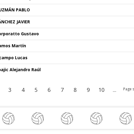
UZMÁN PABLO
ÁNCHEZ JAVIER
orporatto Gustavo
amos Martín
campo Lucas
pajic Alejandro Raúl
3
4
5
6
7
8
9
10
...
Page s