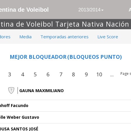
ntina de Voleibol
2013/2014
tina de Voleibol Tarjeta Nativa Nació
dores
Media
Temporadas anteriores
Live Score
MEJOR BLOQUEADOR
(BLOQUEOS PUNTO)
3
4
5
6
7
8
9
10
...
Page s
GAUNA MAXIMILIANO
mhoff Facundo
olle Weber Gustavo
OUSA SANTOS JOSÉ