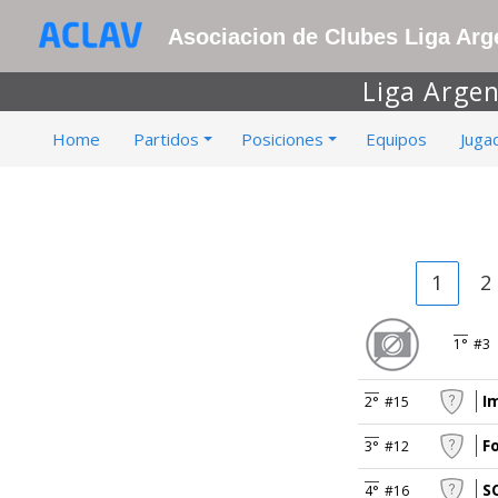
Asociacion de Clubes Liga Arge
Liga Argen
Home
Partidos
Posiciones
Equipos
Juga
1
2
1°
#3
I
2°
#15
F
3°
#12
S
4°
#16